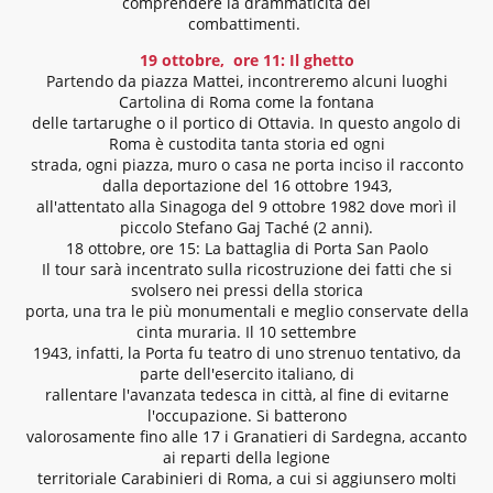
comprendere la drammaticità dei
combattimenti.
19 ottobre, ore 11: Il ghetto
Partendo da piazza Mattei, incontreremo alcuni luoghi
Cartolina di Roma come la fontana
delle tartarughe o il portico di Ottavia. In questo angolo di
Roma è custodita tanta storia ed ogni
strada, ogni piazza, muro o casa ne porta inciso il racconto
dalla deportazione del 16 ottobre 1943,
all'attentato alla Sinagoga del 9 ottobre 1982 dove morì il
piccolo Stefano Gaj Taché (2 anni).
18 ottobre, ore 15: La battaglia di Porta San Paolo
Il tour sarà incentrato sulla ricostruzione dei fatti che si
svolsero nei pressi della storica
porta, una tra le più monumentali e meglio conservate della
cinta muraria. Il 10 settembre
1943, infatti, la Porta fu teatro di uno strenuo tentativo, da
parte dell'esercito italiano, di
rallentare l'avanzata tedesca in città, al fine di evitarne
l'occupazione. Si batterono
valorosamente fino alle 17 i Granatieri di Sardegna, accanto
ai reparti della legione
territoriale Carabinieri di Roma, a cui si aggiunsero molti