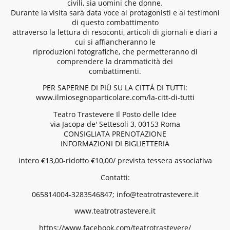
civili, sia uomini che donne.
Durante la visita sarà data voce ai protagonisti e ai testimoni
di questo combattimento
attraverso la lettura di resoconti, articoli di giornali e diari a
cui si affiancheranno le
riproduzioni fotografiche, che permetteranno di
comprendere la drammaticità dei
combattimenti.
PER SAPERNE DI PIÚ SU LA CITTÁ DI TUTTI:
www.ilmiosegnoparticolare.com/la-citt-di-tutti
Teatro Trastevere Il Posto delle Idee
via Jacopa de' Settesoli 3, 00153 Roma
CONSIGLIATA PRENOTAZIONE
INFORMAZIONI DI BIGLIETTERIA
intero €13,00-ridotto €10,00/ prevista tessera associativa
Contatti:
065814004-3283546847; info@teatrotrastevere.it
www.teatrotrastevere.it
https://www.facebook.com/teatrotrastevere/