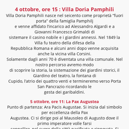
4 ottobre, ore 15 : Villa Doria Pamphili
Villa Doria Pamphili nasce nel seicento come proprietà “fuori
porta” della famiglia Pamphilj
e venne affidato l’incarico ad Alessandro Algardi e a
Giovanni Francesco Grimaldi di
sistemare il casino nobile e i giardini annessi. Nel 1849 la
Villa fu teatro della difesa della
Repubblica Romana e alcuni anni dopo venne acquisita
anche la vicina villa Corsini.
Solamente dagli anni 70 è diventata una villa comunale. Nel
nostro percorso avremo modo
di scoprire la storia, la sistemazione dei giardini storici, il
Giardino del teatro, la fontana di
Cupido, l’atrio dei quattro venti e termineremo verso Porta
San Pancrazio ricordando le
gesta dei garibaldini.
5 ottobre, ore 11: La Pax Augustea
Punto di partenza: Ara Pacis Augustae. Si inizia dal simbolo
per eccellenza della Pax
Augustea. Ci si dirige poi al Mausoleo di Augusto dove il
primo imperatore volle farsi
seppellire, nel cuore della città pacificata e rinnovata. Si