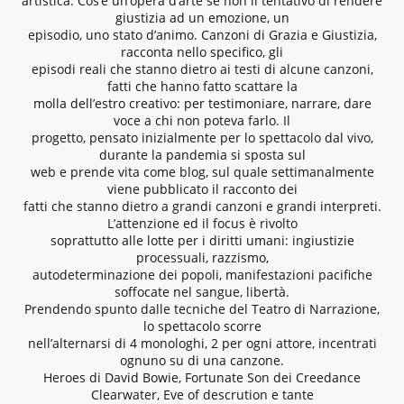
artistica. Cos’è un’opera d’arte se non il tentativo di rendere
giustizia ad un emozione, un
episodio, uno stato d’animo. Canzoni di Grazia e Giustizia,
racconta nello specifico, gli
episodi reali che stanno dietro ai testi di alcune canzoni,
fatti che hanno fatto scattare la
molla dell’estro creativo: per testimoniare, narrare, dare
voce a chi non poteva farlo. Il
progetto, pensato inizialmente per lo spettacolo dal vivo,
durante la pandemia si sposta sul
web e prende vita come blog, sul quale settimanalmente
viene pubblicato il racconto dei
fatti che stanno dietro a grandi canzoni e grandi interpreti.
L’attenzione ed il focus è rivolto
soprattutto alle lotte per i diritti umani: ingiustizie
processuali, razzismo,
autodeterminazione dei popoli, manifestazioni pacifiche
soffocate nel sangue, libertà.
Prendendo spunto dalle tecniche del Teatro di Narrazione,
lo spettacolo scorre
nell’alternarsi di 4 monologhi, 2 per ogni attore, incentrati
ognuno su di una canzone.
Heroes di David Bowie, Fortunate Son dei Creedance
Clearwater, Eve of descrution e tante